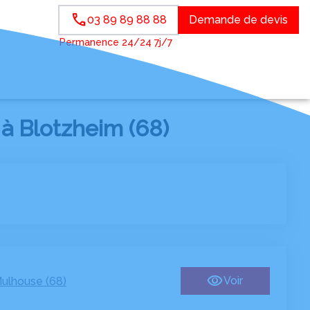
03 89 89 88 88
Demande de devis
Permanence 24/24 7j/7
à Blotzheim (68)
Voir
ulhouse (68)