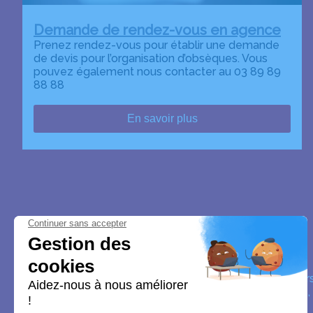
Demande de rendez-vous en agence
Prenez rendez-vous pour établir une demande
de devis pour l’organisation d’obsèques. Vous
pouvez également nous contacter au 03 89 89
88 88
En savoir plus
Pompes Funèbres Les Lys
Nos équipes vous aident à honorer la mémoire de la pe
perpétuer son souvenir dans le respect de ses volontés,
avec dignité dans son dernier voyage.