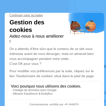
Déroulé de
Le mardi 
Espace Funé