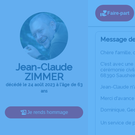
Faire-part
Message de 
Chère famille, 
C'est avec une
Jean-Claude
cérémonie civil
ZIMMER
68390 Saushei
décédé le 24 août 2023 à l'âge de 63
Jean-Claude n'a
ans
Merci d'avance
Dominique, Geo
Je rends hommage
Un service de 