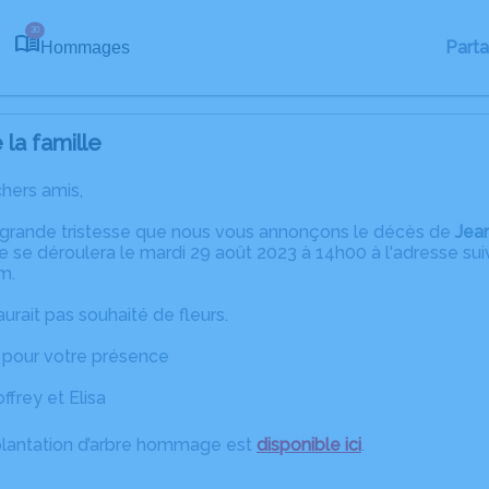
30
Part
Hommages
la famille
chers amis,
 grande tristesse que nous vous annonçons le décès de
Jea
e se déroulera le mardi 29 août 2023 à 14h00 à l'adresse suiv
m.
urait pas souhaité de fleurs.
 pour votre présence
ffrey et Elisa
plantation d’arbre hommage est
disponible ici
.