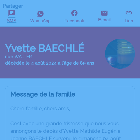
Partager
E-mail
SMS
WhatsApp
Facebook
Lien
Yvette BAECHLÉ
née WALTER
décédée le 4 août 2024 à l'âge de 89 ans
Message de la famille
Chère famille, chers amis,
C’est avec une grande tristesse que nous vous
annonçons le décès d’Yvette Mathilde Eugénie
Jeanne BAECHLÉ survenu le dimanche 04 août