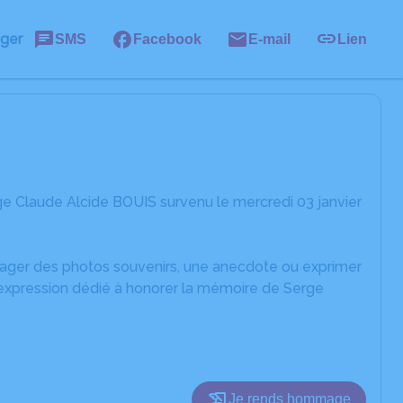
ager
SMS
Facebook
E-mail
Lien
e Claude Alcide BOUIS survenu le mercredi 03 janvier
rtager des photos souvenirs, une anecdote ou exprimer
'expression dédié à honorer la mémoire de Serge
Je rends hommage