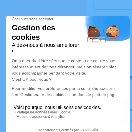
Déroulé de
Le mardi 
Eglise St P