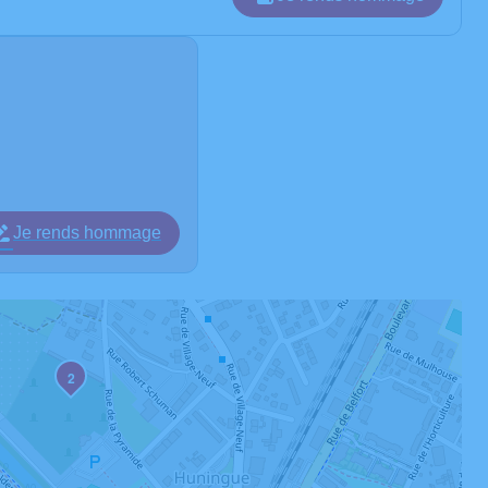
Je rends hommage
2