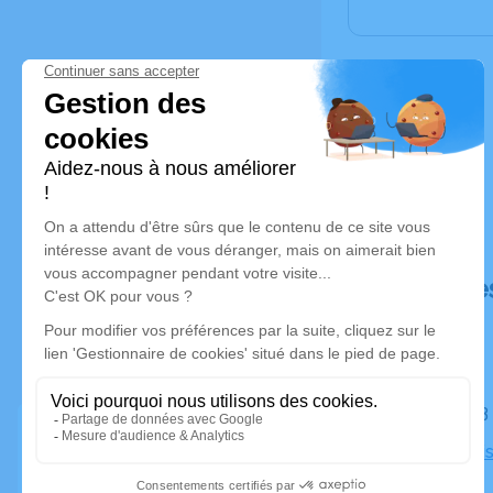
Déroulé de
Le lundi 
Église Chri