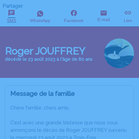
Partager
E-mail
SMS
WhatsApp
Facebook
Lien
Roger JOUFFREY
décédé le 23 août 2023 à l'âge de 80 ans
Message de la famille
Chère famille, chers amis,
C’est avec une grande tristesse que nous vous
annonçons le décès de Roger JOUFFREY survenu
le mercredi 23 août 2023 à Trois-Epis.