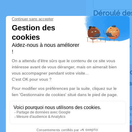
Déroulé de
Ce service 
Rendez h
Plantez un a
Un hommage
Planté en F
Certificat d