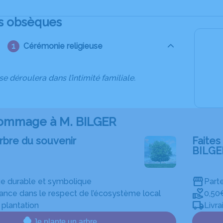
s obsèques
Cérémonie religieuse
se déroulera dans l’intimité familiale.
ommage à M. BILGER
rbre du souvenir
Faites 
BILGE
 durable et symbolique
Parte
rance dans le respect de l’écosystème local
0,50
e plantation
Livra
Je plante un arbre