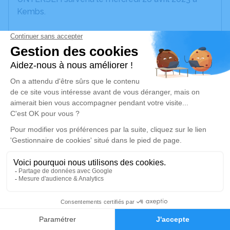
Kembs.
Nous vous invitons à utiliser cet espace pour
laisser vos condoléances, partager des photos
souvenirs, une anecdote ou exprimer vos pensées
à travers des poèmes ou des textes. Cet endroit
est un lieu d'expression dédié à honorer la
mémoire de Marguerite Hedwig UNTERSEH.
Un service de plantation d’arbre hommage est
disponible ici
.
Je rends hommage
Déroulé des obsèques
5
Cérémonie religieuse
Faire-part
Hommages