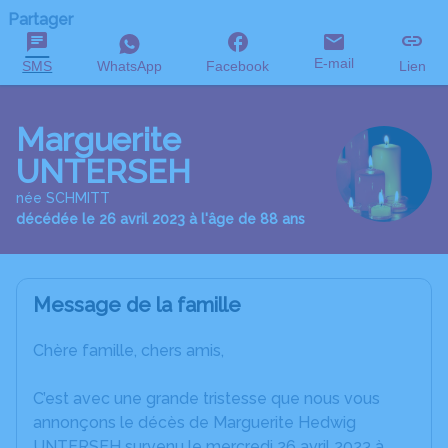
Partager
E-mail
SMS
WhatsApp
Facebook
Lien
Marguerite
UNTERSEH
née SCHMITT
décédée le 26 avril 2023 à l'âge de 88 ans
Message de la famille
Chère famille, chers amis,
C’est avec une grande tristesse que nous vous
annonçons le décès de Marguerite Hedwig
UNTERSEH survenu le mercredi 26 avril 2023 à