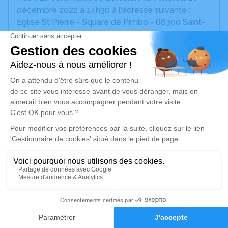
décembre 2022 à 14h30 à l'adresse suivante :
Eglise St Pierre - Square de Pimbo - 68300 Saint-
Louis Neuweg.
Un service de plantation d’arbre hommage est
disponible ici
.
Je rends hommage
Cérémonie religieuse
vendredi 16 décembre 2022 à 14h30
Eglise St Pierre de Saint-Louis
Square de Pimbo
68300 Saint-Louis
2
Je rends hommage
Faire-part
Hommages