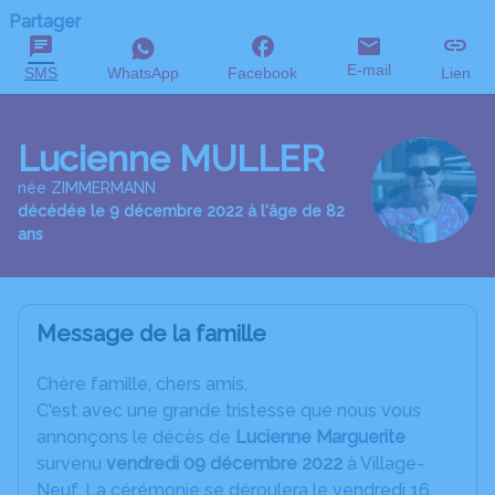
Partager
E-mail
SMS
WhatsApp
Facebook
Lien
Lucienne MULLER
née ZIMMERMANN
décédée le 9 décembre 2022 à l'âge de 82
ans
Message de la famille
C
hère famille, chers amis,
C'est avec une grande tristesse que nous vous
annonçons le décès de
Lucienne Marguerite
survenu
vendredi 09 décembre 2022
à Village-
Neuf. La cérémonie se déroulera le vendredi 16