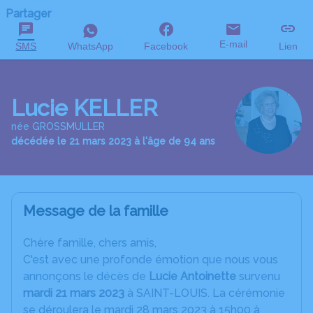
Partager
E-mail
SMS
WhatsApp
Facebook
Lien
Lucie KELLER
née GROSSMULLER
décédée le 21 mars 2023 à l'âge de 94 ans
Message de la famille
C
hère famille, chers amis,
C'est avec une profonde émotion que nous vous
annonçons le décès de
Lucie Antoinette
survenu
mardi 21 mars 2023
à SAINT-LOUIS. La cérémonie
se déroulera le mardi 28 mars 2023 à 15h00 à