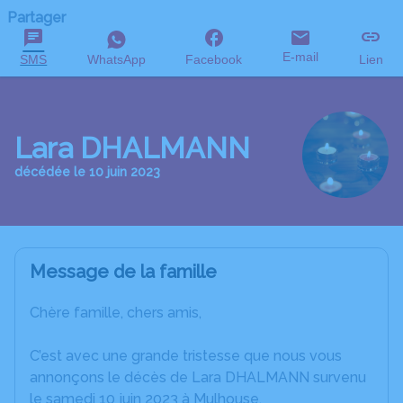
Partager
E-mail
SMS
WhatsApp
Facebook
Lien
Lara DHALMANN
décédée le 10 juin 2023
Message de la famille
Chère famille, chers amis,
C’est avec une grande tristesse que nous vous
annonçons le décès de Lara DHALMANN survenu
le samedi 10 juin 2023 à Mulhouse.