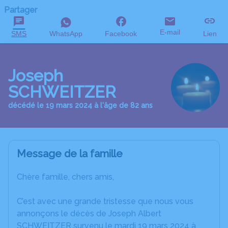
Partager
E-mail
SMS
WhatsApp
Facebook
Lien
Joseph
SCHWEITZER
décédé le 19 mars 2024 à l'âge de 82 ans
Message de la famille
Chère famille, chers amis,
C’est avec une grande tristesse que nous vous
annonçons le décès de Joseph Albert
SCHWEITZER survenu le mardi 19 mars 2024 à