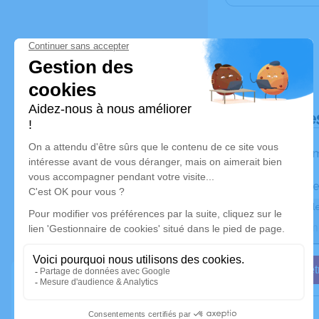
Déroulé de
Les inform
Activez une ale
Recevoir une ale
Je veux êtr