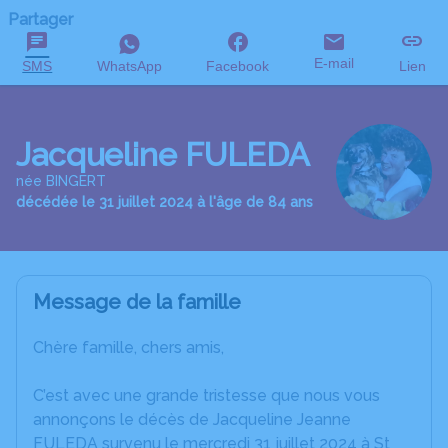
Partager
E-mail
SMS
WhatsApp
Facebook
Lien
Jacqueline FULEDA
née BINGERT
décédée le 31 juillet 2024 à l'âge de 84 ans
Message de la famille
Chère famille, chers amis,
C’est avec une grande tristesse que nous vous
annonçons le décès de Jacqueline Jeanne
FULEDA survenu le mercredi 31 juillet 2024 à St