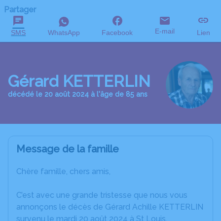
Partager
E-mail
SMS
WhatsApp
Facebook
Lien
Gérard KETTERLIN
décédé le 20 août 2024 à l'âge de 85 ans
Message de la famille
Chère famille, chers amis,
C’est avec une grande tristesse que nous vous
annonçons le décès de Gérard Achille KETTERLIN
survenu le mardi 20 août 2024 à St Louis.