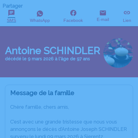
Partager
E-mail
SMS
WhatsApp
Facebook
Lien
Antoine SCHINDLER
décédé le 9 mars 2026 à l'âge de 97 ans
Message de la famille
Chère famille, chers amis,
C’est avec une grande tristesse que nous vous
annonçons le décès d’Antoine Joseph SCHINDLER
survenu le lundi 09 mars 2026 à Sierentz.