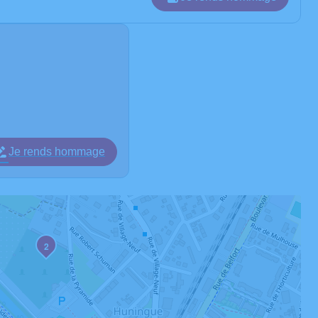
Je rends hommage
2