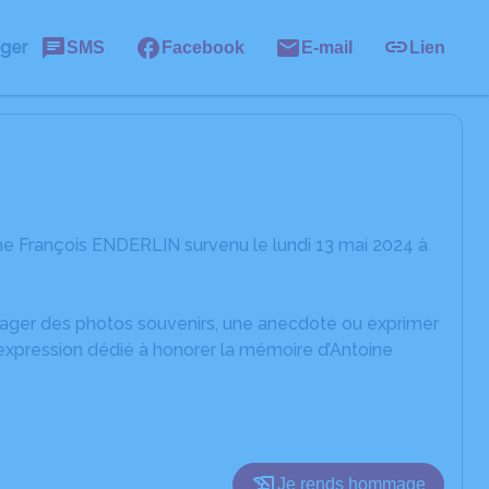
ager
SMS
Facebook
E-mail
Lien
ne François ENDERLIN survenu le lundi 13 mai 2024 à
rtager des photos souvenirs, une anecdote ou exprimer
'expression dédié à honorer la mémoire d’Antoine
Je rends hommage