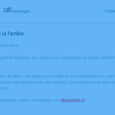
Part
Hommages
0
la famille
chers amis,
 grande tristesse que nous vous annonçons le décès d’Antoi
ons à utiliser cet espace pour laisser vos condoléances, pa
ravers des poèmes ou des textes. Cet endroit est un lieu d
RLIN.
plantation d’arbre hommage est
disponible ici
.