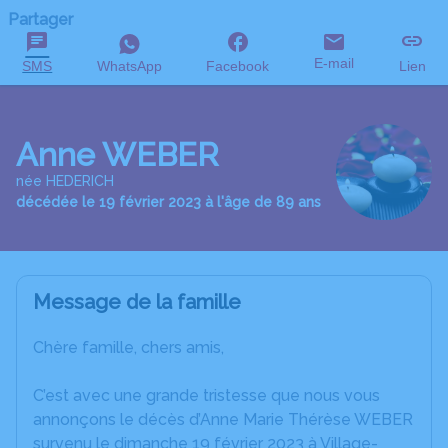
Partager
E-mail
SMS
WhatsApp
Facebook
Lien
Anne WEBER
née HEDERICH
décédée le 19 février 2023 à l'âge de 89 ans
Message de la famille
Chère famille, chers amis,
C’est avec une grande tristesse que nous vous
annonçons le décès d’Anne Marie Thérèse WEBER
survenu le dimanche 19 février 2023 à Village-