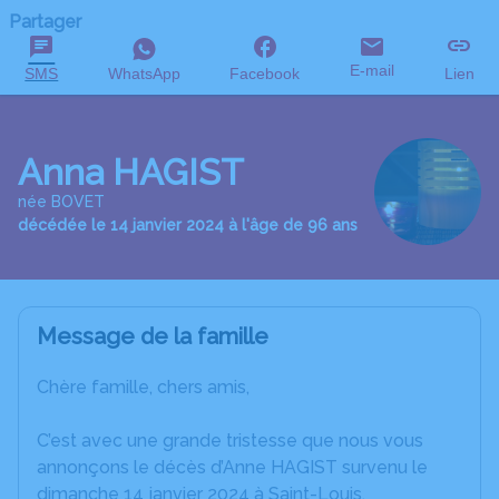
Partager
E-mail
SMS
WhatsApp
Facebook
Lien
Anna HAGIST
née BOVET
décédée le 14 janvier 2024 à l'âge de 96 ans
Message de la famille
Chère famille, chers amis,
C’est avec une grande tristesse que nous vous
annonçons le décès d’Anne HAGIST survenu le
dimanche 14 janvier 2024 à Saint-Louis.