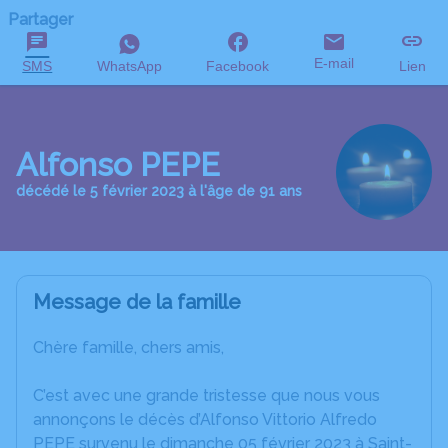
Partager
E-mail
SMS
WhatsApp
Facebook
Lien
Alfonso PEPE
décédé le 5 février 2023 à l'âge de 91 ans
Message de la famille
Chère famille, chers amis,
C’est avec une grande tristesse que nous vous
annonçons le décès d’Alfonso Vittorio Alfredo
PEPE survenu le dimanche 05 février 2023 à Saint-